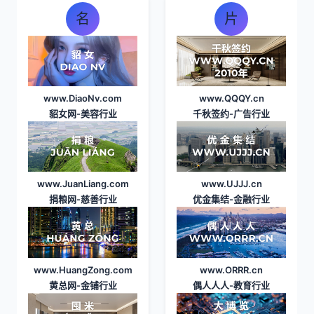
名
片
www.DiaoNv.com
www.QQQY.cn
貂女网
-美容行业
千秋签约
-广告行业
www.JuanLiang.com
www.UJJJ.cn
捐粮网
-慈善行业
优金集结
-金融行业
www.HuangZong.com
www.ORRR.cn
黄总网
-金铺行业
偶人人人
-教育行业