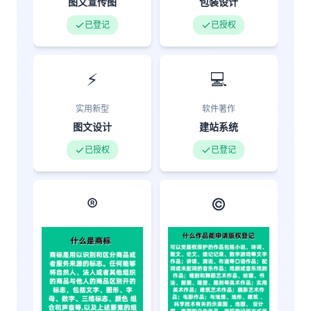
图文宣传图
包装设计
已登记
已授权
⚡
💻
实用新型
软件著作
图文设计
建站系统
已授权
已登记
®️
©️