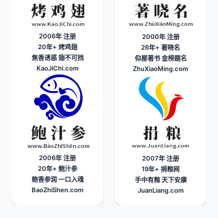
2006年 注册
2000年 注册
20年+
烤鸡翅
26年+
著晓名
焦香诱惑 翅不可挡
仰屋著书 金榜题名
KaoJiChi.com
ZhuXiaoMing.com
2006年 注册
2007年 注册
20年+
鲍汁参
19年+
捐粮网
鲍香参润 一口入魂
手中有粮 天下安康
BaoZhiShen.com
JuanLiang.com